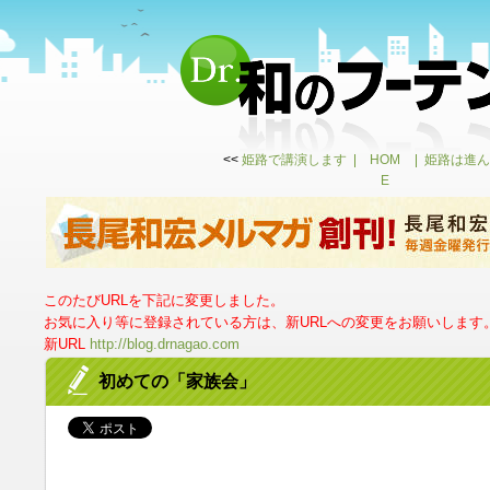
<<
姫路で講演します
HOM
姫路は進ん
E
このたびURLを下記に変更しました。
お気に入り等に登録されている方は、新URLへの変更をお願いします
新URL
http://blog.drnagao.com
初めての「家族会」