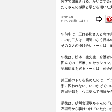
関学で開催される、かいご学会i
たくさんの感動と学びを頂いた
２つの応援
クリックお願いします！
午前中は、三好春樹さんと鳥海
このお二人は、間違いなく日本
その２人の掛け合いトークは、
午後は、松本一生先生、介護者
囲んでの「医療」のセッション
認知症薬を巡るトークは、司会
第三部のトリを務めたのは、ゴ
形に囚われない、いいかげでい
吉田語録を、心に刻んで明日か
最後は、砂川恵理歌ちゃんの「
石垣島から駆けつけていただい