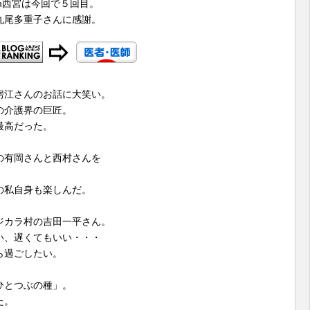
n西宮は今回で５回目。
丸尾多重子さんに感謝。
房江さんのお話に大笑い。
の介護界の巨匠。
最高だった。
の有岡さんと西村さんを
。
の私自身も楽しんだ。
ジカラ村の吉田一平さん。
い、遅くてもいい・・・
ら過ごしたい。
ひとつぶの種」。
た。