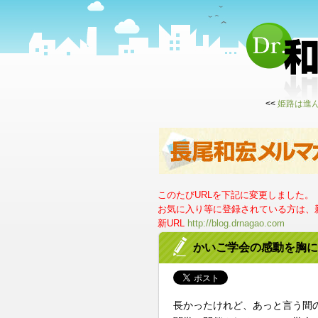
<<
姫路は進
このたびURLを下記に変更しました。
お気に入り等に登録されている方は、新
新URL
http://blog.drnagao.com
かいご学会の感動を胸に
長かったけれど、あっと言う間