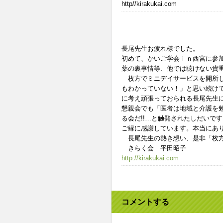
http//kirakukai.com
長尾先生お疲れ様でした。
初めて、かいご学会ｉｎ西宮に参
薬の裏事情等、他では聴けない貴
枚方でミニデイサービスを開所し
もわかっていない！」と思い続け
に考え頑張っておられる長尾先生
懇親会でも「医者は地域と介護を
る会だ!!…と触発されたしだいです
ご縁に感謝しています。本当にあ
長尾先生の熱き想い、是非「枚方
きらく会 平田昭子
http://kirakukai.com
コメントする