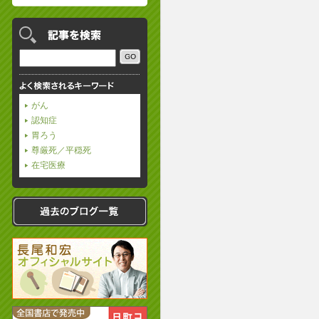
がん
認知症
胃ろう
尊厳死／平穏死
在宅医療