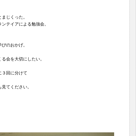
とまじくった。
ランテイアによる勉強会。
学びのおかげ。
くる会を大切にしたい。
に３回に分けて
も見てください。
。