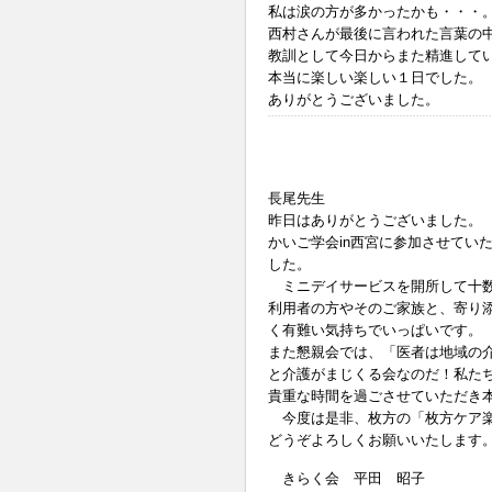
私は涙の方が多かったかも・・・
西村さんが最後に言われた言葉の
教訓として今日からまた精進して
本当に楽しい楽しい１日でした。
ありがとうございました。
長尾先生
昨日はありがとうございました。
かいご学会in西宮に参加させてい
した。
ミニデイサービスを開所して十数
利用者の方やそのご家族と、寄り
く有難い気持ちでいっぱいです。
また懇親会では、「医者は地域の
と介護がまじくる会なのだ！私た
貴重な時間を過ごさせていただき
今度は是非、枚方の「枚方ケア楽
どうぞよろしくお願いいたします
きらく会 平田 昭子