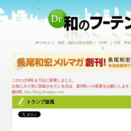
<<
やめよう、病院・施設の面会制限
HOM
今夜、帯状
E
このたびURLを下記に変更しました。
お気に入り等に登録されている方は、新URLへの変更をお願いします
新URL
http://blog.drnagao.com
トランプ旋風