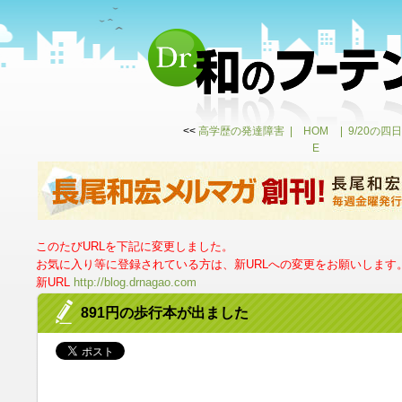
<<
高学歴の発達障害
HOM
9/20の
E
このたびURLを下記に変更しました。
お気に入り等に登録されている方は、新URLへの変更をお願いします
新URL
http://blog.drnagao.com
891円の歩行本が出ました