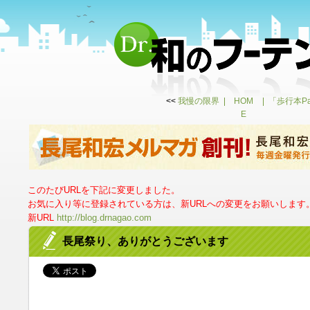
<<
我慢の限界
HOM
「歩行本P
E
このたびURLを下記に変更しました。
お気に入り等に登録されている方は、新URLへの変更をお願いします
新URL
http://blog.drnagao.com
長尾祭り、ありがとうございます