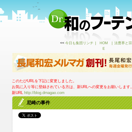
<<
今日も集団リンチ
HOM
法曹界と宗
E
このたびURLを下記に変更しました。
お気に入り等に登録されている方は、新URLへの変更をお願いします
新URL
http://blog.drnagao.com
尼崎の事件