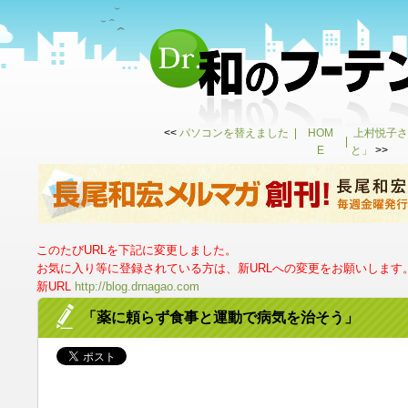
<<
パソコンを替えました
HOM
上村悦子さ
E
と」
>>
このたびURLを下記に変更しました。
お気に入り等に登録されている方は、新URLへの変更をお願いします
新URL
http://blog.drnagao.com
「薬に頼らず食事と運動で病気を治そう」