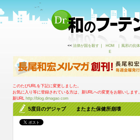
<<
法律が国を殺す
HOM
風邪の抗体
E
このたびURLを下記に変更しました。
お気に入り等に登録されている方は、新URLへの変更をお願いします
新URL
http://blog.drnagao.com
5度目のデジャブ またまた保健所崩壊