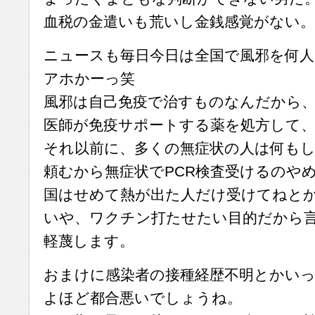
血税の金遣いも荒いし金銭感覚がない。
ニュースも毎日今日は全国で風邪を何
アホかーっ笑
風邪は自己免疫で治すものなんだから
医師が免疫サポートする薬を処方して
それ以前に、多くの無症状の人は何も
頼むから無症状でPCR検査受けるのや
国はせめて熱が出た人だけ受けてねと
いや、ワクチン打たせたい目的だから
軽蔑します。
おまけに感染者の接種経歴不明とかい
よほど都合悪いでしょうね。