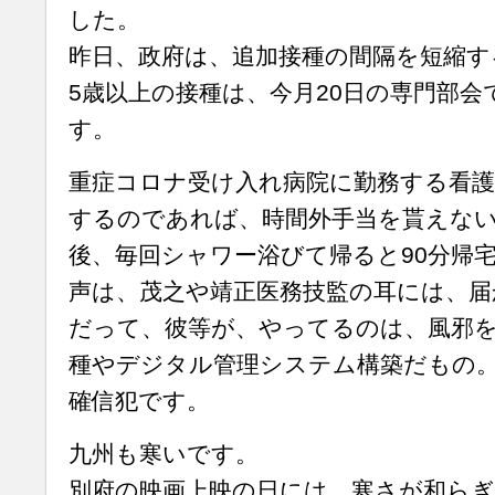
した。
昨日、政府は、追加接種の間隔を短縮す
5歳以上の接種は、今月20日の専門部
す。
重症コロナ受け入れ病院に勤務する看護
するのであれば、時間外手当を貰えな
後、毎回シャワー浴びて帰ると90分帰
声は、茂之や靖正医務技監の耳には、届
だって、彼等が、やってるのは、風邪
種やデジタル管理システム構築だもの
確信犯です。
九州も寒いです。
別府の映画上映の日には、寒さが和ら