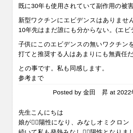
既に30年も使用されていて副作用の被
新型ワクチンにエビデンスはありませ
10年先はまだ誰にも分からない。(エビ
子供にこのエビデンスの無いワクチン
打てと推奨する人はあまりにも無責任
との事です。私も同感します。
参考まで
Posted by 金田 昇 at 2022
先生こんにちは
娘が🧚‍♀️陽性になり、みなしオミクロン
続いて私も発熱みなし🧚‍♀️陽性となりま