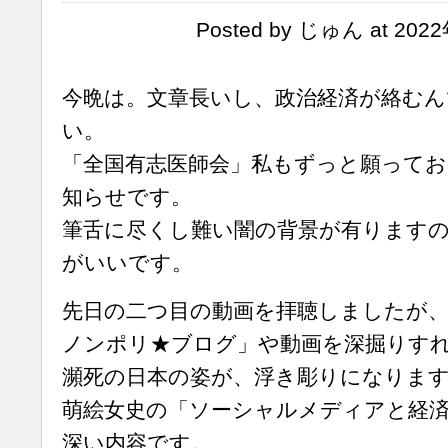
Posted by じゅん at 202
今晩は。文章長いし、政治経済が絡むん
い。
「全国有志医師会」私もずっと願って
知らせです。
筆舌に尽くし難い闇の背景が有ります
がいいです。
先日の二つ目の動画を拝聴しましたが、
ノンポリ★ブログ」や動画を深掘りす
瀕死の日本の姿が、浮き彫りになりま
萌絵女史の「ソーシャルメディアと経
深い内容です。