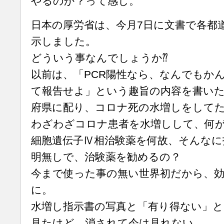
やるのか？って感じ。
日本の厚労省は、今月7日に文書で各都
示しました。
どういう事なんでしょうか⁇
以前は、「PCR陽性なら、なんでもか
て報告せよ」という趣旨の内容を書いた
府県に配り、コロナ死の水増しをして
わざわざコロナ患者を水増しして、何
細胞遺伝子Ⅳ相治験薬を何故、そんなに
明無しで、治験薬を勧めるの？
今まで使った事の無い世界初だから、効
に。
水増し指示書の写真と「有り得ない」と
見たけど、消されて今は見れない。