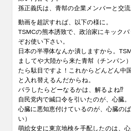
孫正義氏は、青幇の企業メンバーと交流
動画を超訳すれば、以下の様に。
TSMCの熊本誘致で、政治家にキック
ぞお使い下さい。
日本の半導体なんか潰しますから。TS
ましてや大陸から来た青幇（チンパン
たら駄目ですよ！これからどんどん中
と入れ替えるんだからね。
バラしたらどーなるかは、解るよね⁉︎
自民党内で緘口令を引いたのが、心臓。
心臓に悪知恵付けているのが、心臓のば
い）
萌絵女史に東京地検を手配したのは、心