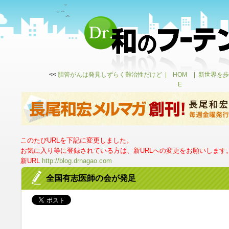
<<
胆管がんは発見しずらく難治性だけど
HOM
新世界を歩
E
このたびURLを下記に変更しました。
お気に入り等に登録されている方は、新URLへの変更をお願いします
新URL
http://blog.drnagao.com
全国有志医師の会が発足