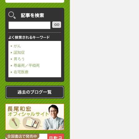
がん
認知症
胃ろう
尊厳死／平穏死
在宅医療