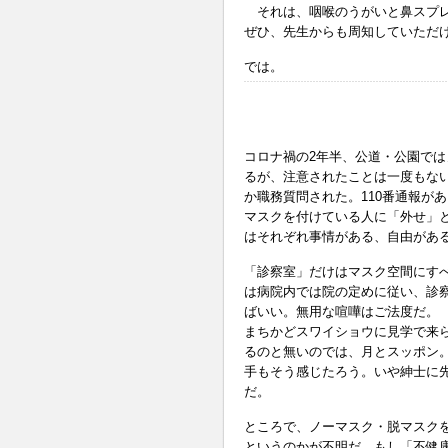
それは、咽喉のうがいと鼻スプ
ぜひ、先生からも周知していただ
では。
コロナ禍の2年半、公道・公園で
るが、注意されたことは一度もな
か職務質問された。110番通報が
マスクを付けている人に「外せ」
はそれぞれ事情がある、自由があ
「診察室」だけはマスク空間にす
は病院内では院の定めに従い、診
ばいい。無用な喧嘩はご法度だ。
まちかどスワイショウに見学で来
るのと無いのでは、月とスッポン。
手もそう感じたろう。いや紳士に
だ。
ところで、ノーマスク・脱マスク
というのかが不明だ。もし「不健