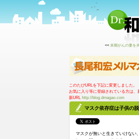
<<
末期がんの妻を
このたびURLを下記に変更しました。
お気に入り等に登録されている方は、新
新URL
http://blog.drnagao.com
マスク依存症は子供の脱
マスクが無いと生きていけない