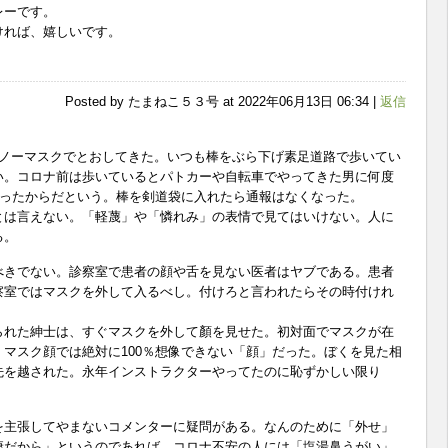
レーです。
ければ、嬉しいです。
Posted by たまねこ５３号 at 2022年06月13日 06:34 |
返信
はノーマスクでとおしてきた。いつも棒をぶら下げ素足道路で歩いてい
い。コロナ前は歩いているとパトカーや自転車でやってきた男に何度
あったからだという。棒を剣道袋に入れたら通報はなくなった。
とは言えない。「軽蔑」や「憐れみ」の表情で見てはいけない。人に
る。
べきでない。診察室で患者の顔や舌を見ない医者はヤブである。患者
察室ではマスクを外して入るべし。付けろと言われたらその時付けれ
られた紳士は、すぐマスクを外して顏を見せた。初対面でマスクが在
マスク顔では絶対に100％想像できない「顔」だった。ぼくを見た相
先を越された。永年インストラクターやってたのに恥ずかしい限り
を主張してやまないコメンターに疑問がある。なんのために「外せ」
康だから」というのであれば、コロナ不安の人には「塩湯鼻うがい」