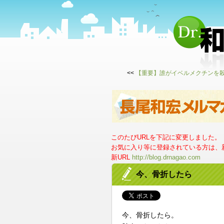
<<
【重要】誰がイベルメクチンを
このたびURLを下記に変更しました。
お気に入り等に登録されている方は、新
新URL
http://blog.drnagao.com
今、骨折したら
今、骨折したら。