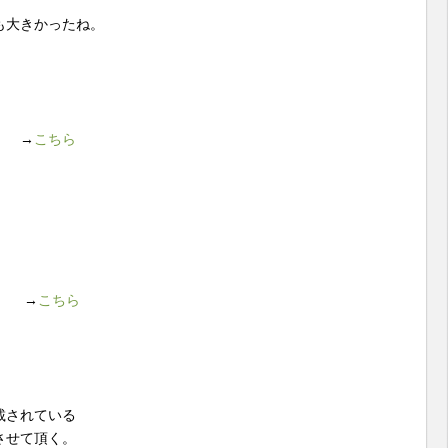
も大きかったね。
」 →
こちら
ル →
こちら
載されている
させて頂く。