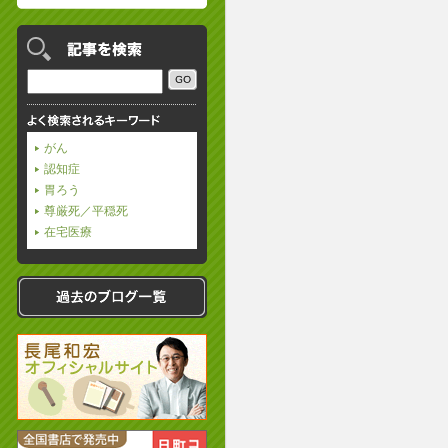
がん
認知症
胃ろう
尊厳死／平穏死
在宅医療