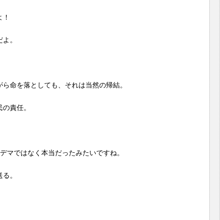
よ！
だよ。
がら命を落としても、それは当然の帰結。
民の責任。
らデマではなく本当だったみたいですね。
送る。