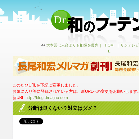
<<
大本営は人命よりも把握を優先
HOM
サンテレビ
E
このたびURLを下記に変更しました。
お気に入り等に登録されている方は、新URLへの変更をお願いします
新URL
http://blog.drnagao.com
分断は良くない？対立はダメ？