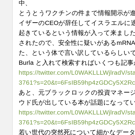
中、
とうとうワクチンの件まで情報開示が
イザーのCEOが辞任してイスラエルに
起きているという情報が入って来まし
されたので、安全性に疑いがあるmRN
た、という体で言い訳しているらしいです。（t
Burla と入れて検索すればいくつも記
https://twitter.com/L0WAKLLLWjlradV/s
3761?s=20&t=6FsIB59hp4zGDCy5X2R
あと、元ブラックロックの投資マネー
ウド氏が出している本が話題になって
https://twitter.com/L0WAKLLLWjlradV/s
3761?s=20&t=6FsIB59hp4zGDCy5X2R
若い世代の突然死について細かなデー