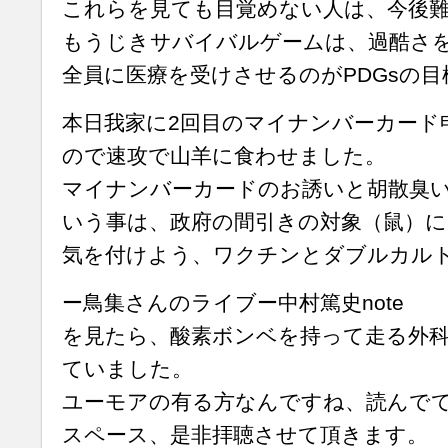
これらを見ても目覚めない人は、今後
もうじきサバイバルゲームは、過酷さ
全員に医療を受けさせるのがPDGsの目
本日我家に2回目のマイナンバーカード
ので速攻で山羊に食わせました。
マイナンバーカードのお誘いと胡散臭
いう事は、政府の間引きの対象（鼠）
気を付けよう、ワクチンとダブルカル
ー鳥集さんのライブー中村篤史note
を見たら、酸素ボンベを持って走る外科
ていました。
ユーモアの有る方なんですね、読んで
スペース、是非拝聴させて頂きます。