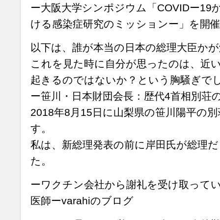
ー大阪大学シンポジウム「COVIDー1
ける感染症研究のミッションー」を開
以下は、誰が本当の日本の総理大臣かが
これを見た時に自分が思ったのは、近
起きるのではないか？という胸騒ぎで
ー笹川・日本財団会長：歴代4首相別荘
2018年8月15日に山梨県の笹川陽平の
す。
私は、新総理発表の前に岸田氏が総理
た。
ーワクチン会社から謝礼を受け取って
医師ーvarahiのブログ