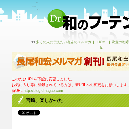
<<
多くの人に伝えたい有志のメルマガ
HOM
決意の咆哮
E
このたびURLを下記に変更しました。
お気に入り等に登録されている方は、新URLへの変更をお願いします
新URL
http://blog.drnagao.com
宮崎、楽しかった