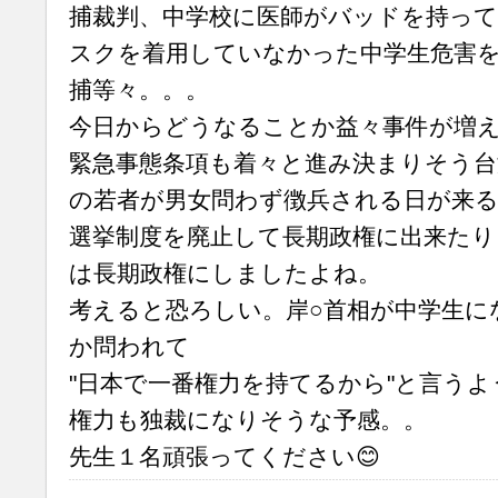
捕裁判、中学校に医師がバッドを持って
スクを着用していなかった中学生危害
捕等々。。。
今日からどうなることか益々事件が増
緊急事態条項も着々と進み決まりそう台
の若者が男女問わず徴兵される日が来
選挙制度を廃止して長期政権に出来たり
は長期政権にしましたよね。
考えると恐ろしい。岸○首相が中学生に
か問われて
"日本で一番権力を持てるから"と言う
権力も独裁になりそうな予感。。
先生１名頑張ってください😊