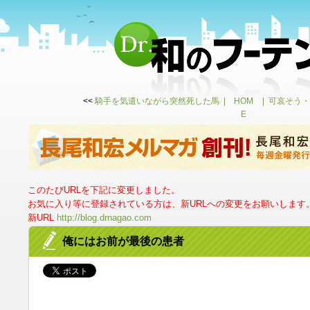
<<
騎手を気遣いながら突然死した馬
HOM
可哀そう・
E
このたびURLを下記に変更しました。
お気に入り等に登録されている方は、新URLへの変更をお願いします
新URL
http://blog.drnagao.com
俺にはお前が最後の患者