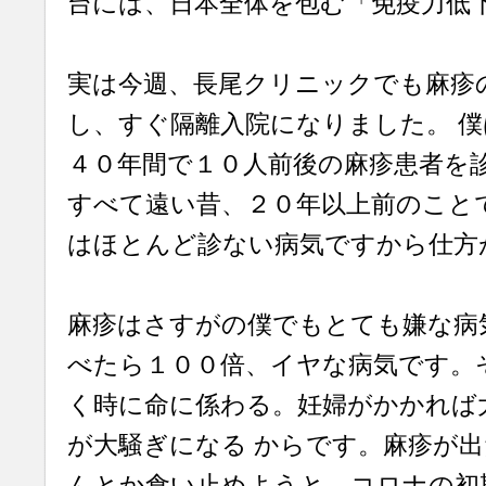
台には、日本全体を包む「免疫力低
実は今週、長尾クリニックでも麻疹
し、すぐ隔離入院になりました。 
４０年間で１０人前後の麻疹患者を
すべて遠い昔、２０年以上前のこと
はほとんど診ない病気ですから仕方
麻疹はさすがの僕でもとても嫌な病
べたら１００倍、イヤな病気です。
く時に命に係わる。妊婦がかかれば
が大騒ぎになる からです。麻疹が
んとか食い止めようと、コロナの初