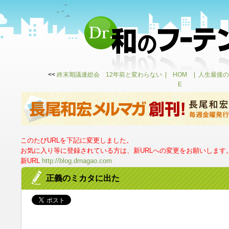
<<
終末期議連総会 12年前と変わらない
HOM
人生最後の
E
このたびURLを下記に変更しました。
お気に入り等に登録されている方は、新URLへの変更をお願いします
新URL
http://blog.drnagao.com
正義のミカタに出た