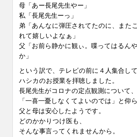
母「あー長尾先生やー」
私「長尾先生ーっ」
弟「あんなに弾圧されてたのに、また
れて嬉しいよなぁ」
父「お前ら静かに観ぃ。喋ってはるん
か」
という訳で、テレビの前に４人集合し
ハシカのお授業を拝聴しました。
長尾先生がコロナの定点観測について
「一喜一憂しなくてよいのでは」と仰
父と母は安心したようです。
どのかかりつけ医も、
そんな事言ってくれませんから。