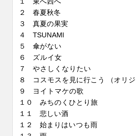
１ 東へ西へ
２ 春夏秋冬
３ 真夏の果実
４ TSUNAMI
５ 傘がない
６ ズルイ女
７ やさしくなりたい
８ コスモスを見に行こう （オリ
９ ヨイトマケの歌
１０ みちのくひとり旅
１１ 悲しい酒
１２ 始まりはいつも雨