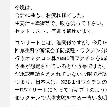
今晩は。
合計40曲も、お疲れ様でした。
生姜汁＋蜂蜜等で、喉を労って下さい。
セットリスト、有難う御座います。
コンサートとは、無関係ですが、今月16
回厚生科学審議会予防接種・ワクチン分
行うオミクロン株XBB1価ワクチンを5
う事が想定されているという事ですが
だ承認申請さえされていない段階で承
つまり、日本人は、XBB１価ワクチン
ーDSエリートにとってゴキブリのような
価ワクチンで人体実験をするー青い夜