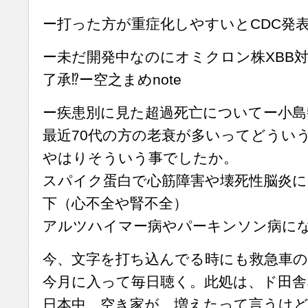
ー打った方が重症化しやすいとCDC発
ー未だ開発中なのにオミクロン株XBB
了承⁉︎ー空之まめnote
ー疾患別に見た超過死亡についてー小島
最近70代の方の老衰が多いってどうい
やはりそういう事でしたか。
スパイク蛋白で心筋障害や壊死性脳炎に
下（心不全や腎不全）
アルツハイマー病やパーキンソン病に
今、文字を打ち込んでる時にも救急車
今月に入って毎日聴く。此処は、ド田舎
日本中、空き家が、増えたって言うけど