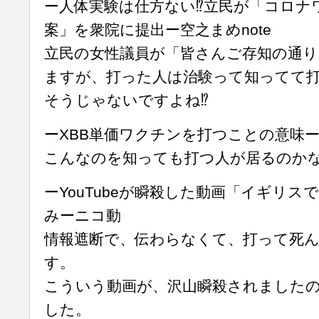
ー人体実験は仕方ない⁉︎立民が「コロナ
案」を衆院に提出ー空之まめnote
立民の女性議員が「皆さんご存知の通り
ますが、打った人は治験って知ってて
そうじゃないですよね⁉︎
ーXBB単価ワクチンを打つことの意味
こんなのを知っても打つ人が居るのか
ーYouTubeが瞬殺した動画「イギリス
みーニコ動
情報遮断で、伝わらなくて、打って死
す。
こういう動画が、沢山瞬殺されました
した。