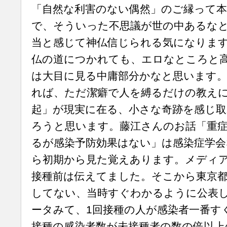
「自然な利害のない偶然」のご縁って本
で、そういった不思議が世の中あるな
当と感じて神仏信じられる気になりま
仏の道につかれても、エロなところと
は大目に見る中庸部分かなと思います
れば、ただ潔癖で人を縛るだけの教え
起」が現実に在る、小さな奇跡を感じ
ろうと思います。藤江さんのお話「重症
るが感染予防効果はない」は感染症学会
ら初期から見た覚えあります。メディ
接種前は伝えてました。そこから東京都の
してない、当時すぐわかるように公表
ータみて、1回接種の人が感染者一番す
接種の感染者数が未接種者の数の倍以上