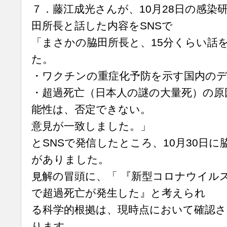
７．藤江成光さんが、10月28日の感染
田所長と話した内容をSNSで
「まさかの脇田所長と、15分くらい話
た。
・ワクチンの重症化予防を示す国内の
・超過死亡（日本人の謎の大量死）の原
能性は、否定できない。
意見が一致しました。」
とSNSで発信したところ、10月30日
がありました。
見解の冒頭に、「 『新型コロナウイル
で超過死亡が発生した』と考えられ
る科学的根拠は、現時点において確認
ります。