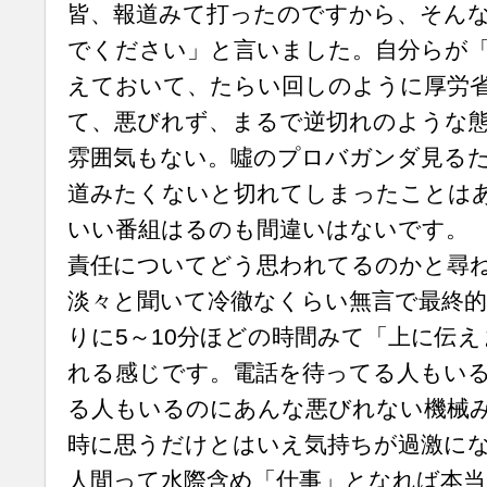
皆、報道みて打ったのですから、そん
でください」と言いました。自分らが
えておいて、たらい回しのように厚労
て、悪びれず、まるで逆切れのような
雰囲気もない。噓のプロバガンダ見る
道みたくないと切れてしまったことは
いい番組はるのも間違いはないです。
責任についてどう思われてるのかと尋
淡々と聞いて冷徹なくらい無言で最終
りに5～10分ほどの時間みて「上に伝
れる感じです。電話を待ってる人もい
る人もいるのにあんな悪びれない機械
時に思うだけとはいえ気持ちが過激に
人間って水際含め「仕事」となれば本