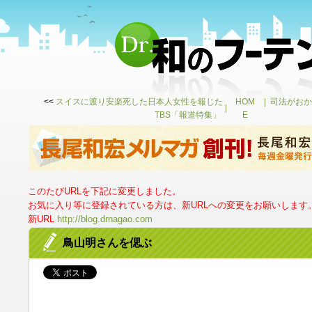
<<
スイスに渡り安楽死した日本人女性を報じた
HOM
司法がおか
TBS「報道特集」
E
このたびURLを下記に変更しました。
お気に入り等に登録されている方は、新URLへの変更をお願いします
新URL
http://blog.drnagao.com
鳥山明さんを偲ぶ