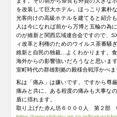
ます。その前から奈良も外資の大きな
を改装して巨大ホテル。ほっこり素朴
光客向けの高級ホテルを建てると紹介
人は今になれば前から万博と五輪の為
のが維新と関西広域連合会ですので、SX
ィ改革と利権のためのウイルス茶番騒
維新と自民の独裁…よくわかります。
海外からの影響強いだろうなと思いま
室町時代の群雄割拠の殿様合戦浮かべま
私は「痛み」は嫌いです。ですから尊
痛みと共に、ある程度の痛みも大事な
盾に揺れます。
取り上げた赤ん坊６０００人 第２部 
https://www.shikoku-np.co.jp/feature/shi