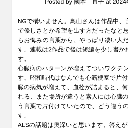
Posted by 國本 直子 at 2024
NGで構いません。鳥山さんは作品中、
で優しさとか希望を出す方だったなと
らお悔みの言葉から、やっぱり凄い人
す。連載は2作品で後は短編を少し書か
す。
心臓病のパターンが増えてついワクチ
す。昭和時代はなんでも心筋梗塞で片
臓の病気が増えて、血栓が詰まると、
れる、また場所が違うと素人には心臓
う言葉で片付けていたので、どう違う
す。
ALSの話題は奥深いと思います。答え