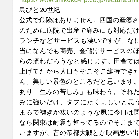
島びと20世紀
公式で危険はありません。四国の産婆さ
のために病院で出産で痛みにも対応だ
ランチなどサービスも凄いですが、な
当になんでも商売、金儲けサービスの
らの流れだろうなと感じます。田舎で
上げてたから人口もそこそこ維持でき
ん。美しい景色のところだと思います
あり「生みの苦しみ」も味わう。それ
みに強いだけ、タフにたくましいと思
まるで禊ぎか祓いのような風に今日は関
なら関東は耐震も整ってるのでそこま
いますが、昔の帝都大戦とか映画思い出