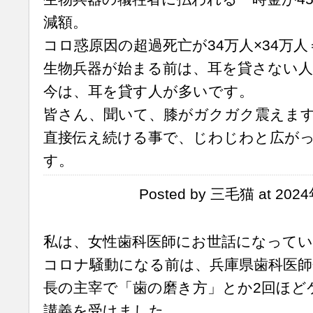
減額。
コロ惑原因の超過死亡が34万人×34万人
生物兵器が始まる前は、耳を貸さない
今は、耳を貸す人が多いです。
皆さん、聞いて、膝がガクガク震えま
直接伝え続ける事で、じわじわと広が
す。
Posted by 三毛猫 at 202
私は、女性歯科医師にお世話になって
コロナ騒動になる前は、兵庫県歯科医師
長の主宰で「歯の磨き方」とか2回ほど
講義を受けました。