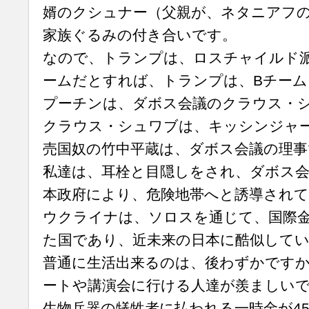
婿のクシュナー（父親が、ネタニアフ
家族ぐるみの付き合いです。
なので、トランプは、ロスチャイルド派
ームだとすれば、トランプは、Bチーム
プーチンは、ダボス会議のクラウス・
クラウス・シュワブは、キッシンジャー
売国奴の竹中平蔵は、ダボス会議の理事
私達は、耳栓と目隠しをされ、ダボス会
本政府により、危険地帯へと誘導され
ウクライナは、ソロスを通じて、国際
た国であり、近未来の日本に酷似して
普通に生活出来るのは、後わずかです
ートや講演会に行ける人達が羨ましい
生物兵器の犠牲者に払われる一時金が453