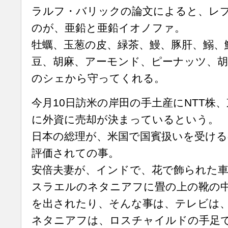
ラルフ・バリックの論文によると、レ
のが、亜鉛と亜鉛イオノファ。
牡蠣、玉葱の皮、緑茶、鰻、豚肝、鰯、
豆、胡麻、アーモンド、ピーナッツ、
のシェから守ってくれる。
今月10日訪米の岸田の手土産にNTT株、
に外資に売却が決まっているという。
日本の総理が、米国で国賓扱いを受ける
評価されての事。
安倍夫妻が、インドで、花で飾られた
スラエルのネタニアフに畳の上の靴の
を出されたり、そんな事は、テレビは
ネタニアフは、ロスチャイルドの手足