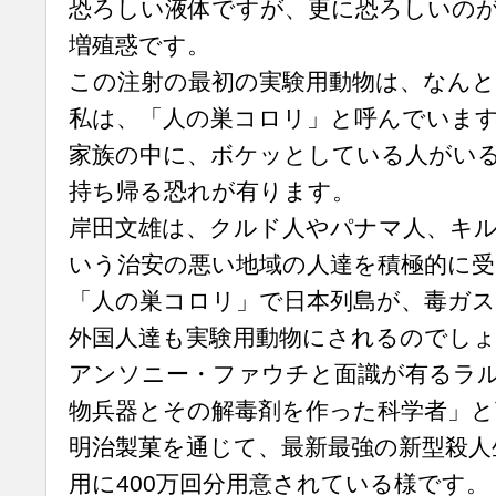
恐ろしい液体ですが、更に恐ろしいの
増殖惑です。
この注射の最初の実験用動物は、なんと
私は、「人の巣コロリ」と呼んでいま
家族の中に、ボケッとしている人がい
持ち帰る恐れが有ります。
岸田文雄は、クルド人やパナマ人、キ
いう治安の悪い地域の人達を積極的に
「人の巣コロリ」で日本列島が、毒ガ
外国人達も実験用動物にされるのでしょう
アンソニー・ファウチと面識が有るラ
物兵器とその解毒剤を作った科学者」
明治製菓を通じて、最新最強の新型殺人
用に400万回分用意されている様です。