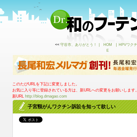
<<
守谷市、ありがとう！
HOM
HPVワク
E
このたびURLを下記に変更しました。
お気に入り等に登録されている方は、新URLへの変更をお願いします
新URL
http://blog.drnagao.com
子宮頸がんワクチン訴訟を知って欲しい