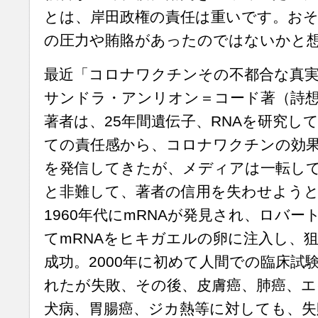
とは、岸田政権の責任は重いです。おそ
の圧力や賄賂があったのではないかと
最近「コロナワクチンその不都合な真実
サンドラ・アンリオン＝コード著（詩
著者は、25年間遺伝子、RNAを研究し
ての責任感から、コロナワクチンの効
を発信してきたが、メディアは一転して
と非難して、著者の信用を失わせよう
1960年代にmRNAが発見され、ロバ
てmRNAをヒキガエルの卵に注入し、
成功。2000年に初めて人間での臨床試
れたが失敗、その後、皮膚癌、肺癌、エ
犬病、胃腸癌、ジカ熱等に対しても、失