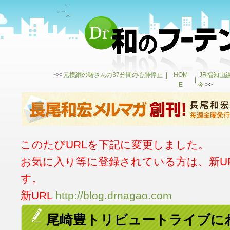
<<
元横綱の曙さんの37分間の心肺停止
HOM
JR福知山
E
今
>>
このたびURLを下記に変更しました。
お気に入り等に登録されている方は、新U
す。
新URL
http://blog.drnagao.com
尾崎豊トリビュートライブに