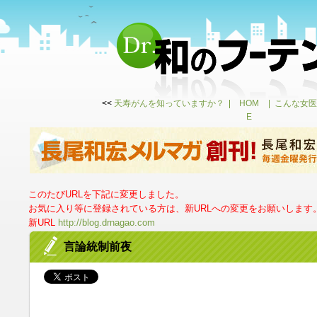
<<
天寿がんを知っていますか？
HOM
こんな女医
E
このたびURLを下記に変更しました。
お気に入り等に登録されている方は、新URLへの変更をお願いします
新URL
http://blog.drnagao.com
言論統制前夜