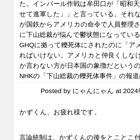
た。インパール作戦は牟田口が「昭和天
せて進軍した」」と言っている。それ
が国鉄からアメリカの命令で人員整理
に下山総裁が悩んで鬱状態になってい
GHQに拠って轢死体にされたのに「ア
ればいけない。アメリカと仲良くしな
か言わない方が日本国の象徴だという
NHKの「下山総裁の轢死体事件」の報
Posted by にゃんにゃん at 2024
かずくん、お疲れ様です。
言論統制は、かずくんの後をとことこ