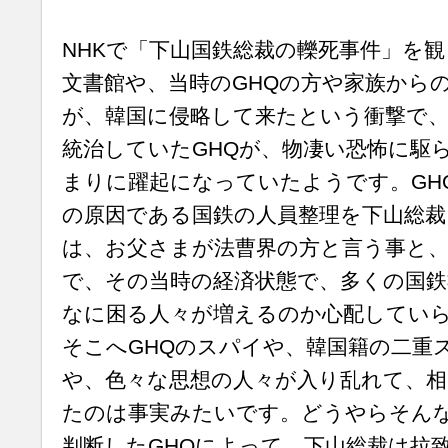
NHKで「下山国鉄総裁の轢死事件」を
文書館や、当時のGHQの方や家族から
が、韓国に侵略して来たという衝撃で
統治していたGHQが、物凄い恐怖に駆
まりに躍起になっていたようです。GH
の原因である国鉄の人員整理を下山総裁
は、お父さまが法曹界の方と言う事と、
で、その当時の経済状態で、多くの国
なに困る人々が増えるのか心配してい
そこへGHQのスパイや、韓国籍の二重
や、色々な思想の人々が入り乱れて、
たのは事実みたいです。どうやらそん
判断したGHQによって、下山総裁は拉