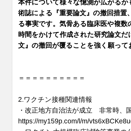
本件について様々な憶測が広がるか
術誌による『重要論文』の撤回措置
る事実です。気骨ある臨床医や複数
時間をかけて作成された研究論文だ
文』の撤回が覆ることを強く願って
＝＝＝＝＝＝＝＝＝＝
2.ワクチン接種関連情報
・改正地方自治法が成立 非常時、
https://my159p.com/l/m/vts6xBCKe8