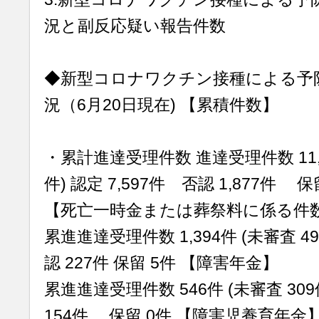
況と副反応疑い報告件数
◆新型コロナワクチン接種による予
況（6月20日現在) 【累積件数】
・累計進達受理件数 進達受理件数 11,36
件) 認定 7,597件 否認 1,877件 保
【死亡一時金または葬祭料に係る件
累進進達受理件数 1,394件 (未審査 49
認 227件 保留 5件 【障害年金】
累進進達受理件数 546件 (未審査 309
154件 保留 0件 【障害児養育年金