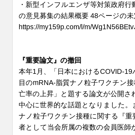
・新型インフルエンザ等対策政府行
の意見募集の結果概要 48ページの
https://my159p.com/l/m/Wg1N56BEtvJ
『重要論文』の撤回
本年1月、「日本におけるCOVID-1
目のmRNA-脂質ナノ粒子ワクチン
亡率の上昇」と題する論文が公開さ
中心に世界的な話題となりました。ま
ナノ粒子ワクチン接種に関する『重
者として当会所属の複数の会員医師