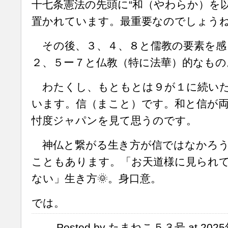
十七条憲法の先頭に“和（やわらか）を以
置かれています。最重要なのでしょう
その後、３、４、８と儒教の要素を感
２、５ー７と仏教（特に法華）的なもの
わたくし、もともとは９が１に続い
います。信（まこと）です。和と信が
忖度ジャパンを見て思うのです。
神仏と繋がる生き方が信ではなかろう
こともあります。「お天道様に見られ
ない」生き方🌞。身口意。
では。
Posted by たまねこ５３号 at 2025年