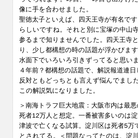
像に手を合わせました。
聖徳太子といえば、四天王寺が有名です
らしいですね。それと別に宝塚の中山
参るまで知りませんでした。四天王寺
り、少し都構想の時の話題が浮かびます
水面下でいろいろ引きずってると思い
４年前？都構想の話題で、解説報道連日
反対ともどっちとも言えず悩んでまし
この解説気になりました。
＞南海トラフ巨大地震：大阪市内は最悪
死者12万人と想定。一番被害多いのは淀
津波で亡くなる試算。淀川区は死者5万
とされてる。＜問題なってたのは、淀川