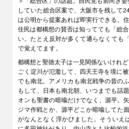
＞「総合区」の話題。自民党も前向き姿
していた総合区案で、大阪市を残して2
は公明から提案あれば即実行できる。住
住民は都構想の賛否は知ってても「総合
い。たとえ反対が多くて通らなくても
で覚えてます。
都構想と聖徳太子は一見関係ないけれど
ごく淀川が氾濫して、四天王寺を境に
でも南北。アメリカも南北戦争の昔の
もして、日本も南北朝、いつまでも話
オンも聖書の暗喩だけでなく、源平。
ジマ作戦とか、源平どこか暗喩してた
がなんとなく浮かびました。そういえ
に多田神社があり、中山寺とも比較的近