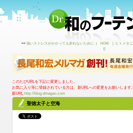
<<
強いストレスがかかっても折れないために
HOM
ヒトメタニ
E
このたびURLを下記に変更しました。
お気に入り等に登録されている方は、新URLへの変更をお願いします
新URL
http://blog.drnagao.com
聖徳太子と空海