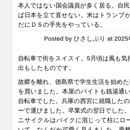
本人ではない国会議員が多く居る。自民
ば日本を立て直せない。米はトランプ
だにＤＳの手先をやっている。
Posted by ひさしぶり at 2025
自転車で街をスイスイ。5月頃は風も気
出もしたものです。
故郷を離れ、徳島県で学生生活を始めた
を買いました。本屋のバイトも銭湯通
自転車でした。兵庫の西宮に就職したの
ーで運びました。卒業式の翌日でした
ニサイクルはバイクに混じって柱にロ
いて、なんだか可愛く見えました。乗