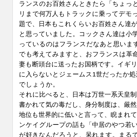
ランスのお百姓さんときたら「ちょっ
リまで何万人もトラックに乗ってデモ
題で、日本もこれくらいお百姓さん達
と思っていました。コックさん達は小
っているのはフランスだなあと思いま
でも考えてみますと、おフランスは革
妻も断頭台に送ったお国柄です。イギ
に入らないとジェームス1世だったか処
でしょうか。
それに比べると、日本は万世一系天皇制
書かれて気の毒だし、身分制度は、厳
地位も世界的に低いと言って、睨まれ
ンケイグループの話も「中居のやつ若
が好きなんだろうと、呆れます。まる