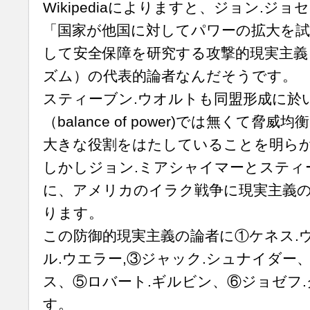
Wikipediaによりますと、ジョン.ジ
「国家が他国に対してパワーの拡大を試
して安全保障を研究する攻撃的現実主義
ズム）の代表的論者なんだそうです。
スティーブン.ウオルトも同盟形成に於
（balance of power)では無くて脅威均衡（ba
大きな役割をはたしていることを明ら
しかしジョン.ミアシャイマーとスティ
に、アメリカのイラク戦争に現実主義
ります。
この防御的現実主義の論者に①ケネス.
ル.ウエラー,③ジャック.シュナイダー
ス、⑤ロバート.ギルビン、⑥ジョゼフ
す。