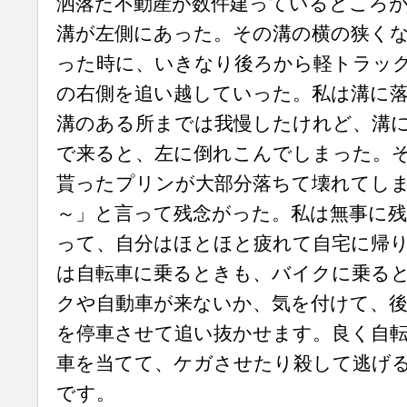
洒落た不動産が数件建っているところ
溝が左側にあった。その溝の横の狭く
った時に、いきなり後ろから軽トラッ
の右側を追い越していった。私は溝に
溝のある所までは我慢したけれど、溝
で来ると、左に倒れこんでしまった。
貰ったプリンが大部分落ちて壊れてし
～」と言って残念がった。私は無事に
って、自分はほとほと疲れて自宅に帰
は自転車に乗るときも、バイクに乗る
クや自動車が来ないか、気を付けて、
を停車させて追い抜かせます。良く自
車を当てて、ケガさせたり殺して逃げ
です。