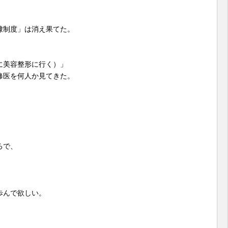
隷制度」は消え果てた。
に美容整形に行く）」
修医を何人か見てきた。
ろで、
。
歩んで欲しい。