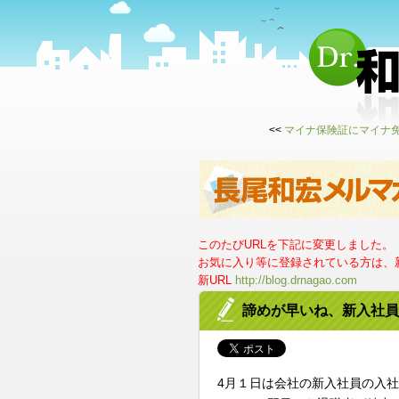
<<
マイナ保険証にマイナ
このたびURLを下記に変更しました。
お気に入り等に登録されている方は、新
新URL
http://blog.drnagao.com
諦めが早いね、新入社員
4月１日は会社の新入社員の入