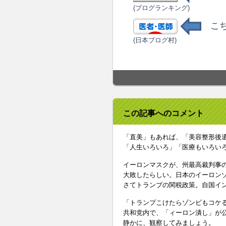
(ブログランキング)
こち
(日本ブログ村)
この記事へのコメント
「直美」もあれば、「美容整形後
「人生いろいろ」「医療もいろい
イーロンマスクが、州最高裁判事
大敗したらしい。日本のイーロン
さてトランブの関税政策。自国イ
「トランプこけたらゾンビもコケ
共和党内で、「ィーロン潰し」が
静かに、観察してみましょう。