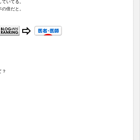
していてる。
年の倍だと。
て？