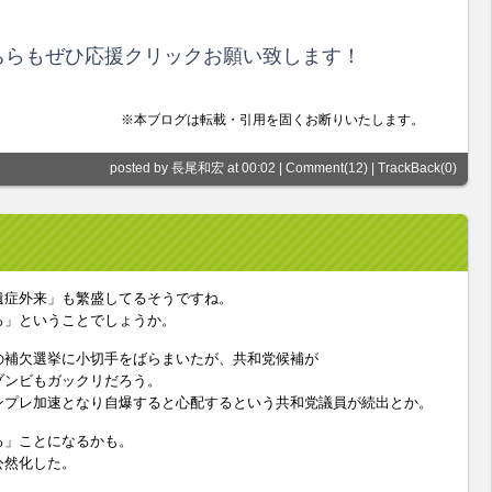
らもぜひ応援クリックお願い致します！
※本ブログは転載・引用を固くお断りいたします。
posted by 長尾和宏 at 00:02 |
Comment(12)
|
TrackBack(0)
遺症外来」も繁盛してるそうですね。
ろ」ということでしょうか。
の補欠選挙に小切手をばらまいたが、共和党候補が
ゾンビもガックリだろう。
ンプレ加速となり自爆すると心配するという共和党議員が続出とか。
る」ことになるかも。
公然化した。