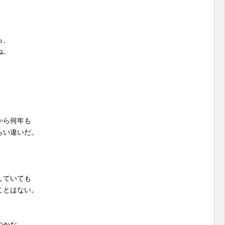
ら、
ね。
から何年も
らい違いだ。
していても
ことはない。
のかな。