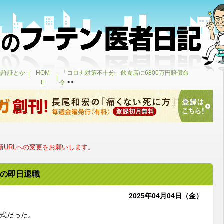
免許証とか
HOM
「コロナ対策不十分」飲食店に6800万円賠償命
E
令
>>
URLへの変更をお願いします。
の即日退職
2025年04月04日（金）
社式だった。