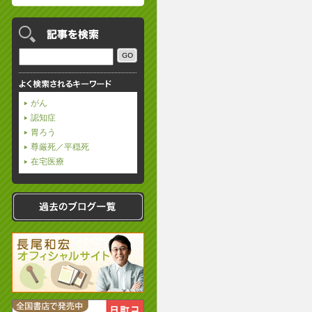
がん
認知症
胃ろう
尊厳死／平穏死
在宅医療