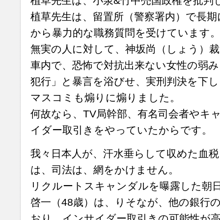
植草先生は、小泉&竹中売国政権を批判
植草先生は、留置所（警察署内）で長期
から暴力的な職務質問を受けています
無実の人に対して、神坂尚（しょう）裁
車内で、恐怖で対抗出来ない女性の弱み
犯行」と暴言を浴びせ、実刑判決を下し
マスコミも煽りに煽りました。
何故なら、TV局幹部、有名司会者やキ
イダー取引きをやっていたからです。
我々日本人が、汗水垂らして収めた血税
は、司法は、網をかけません。
リクルートスキャンダルを曝露した朝
啓一（48歳）は、りそなが、他の銀行の
おり、インサイダー取引きの可能性が