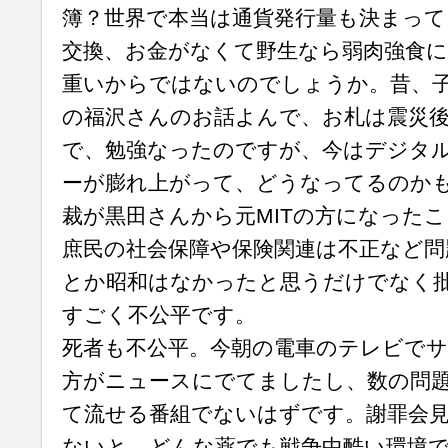
簿？世界で本当は通貨発行量も決まって
交換、お金がなくて野生なら弱肉強食
重いからではないのでしょうか。昔、
の福沢さんのお話よんで、お札は震災
で、勉強なったのですが、今はデジタ
ーが膨れ上がって、どうなってるのか
裁が黒田さんから元MITの方になった
庶民の社会保障や保険関連は不正など問題
とか昭和はなかったと思うだけでなく
すごく不公平です。
死者も不公平。今朝の電車のテレビで
方がニュースにでてましたし、数の問
て流せる番組でないはずです。謝罪会
ないと、どんな薬でも戦争中酷い環境