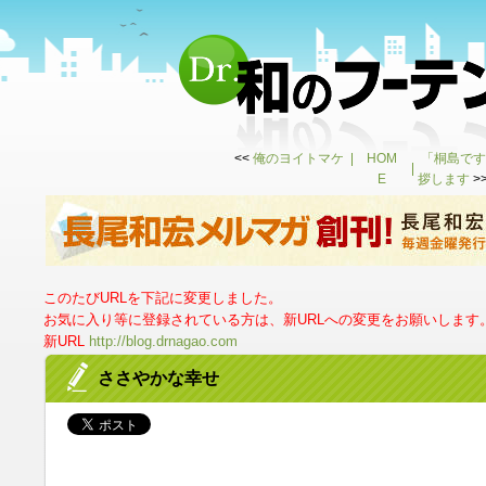
<<
俺のヨイトマケ
HOM
「桐島です
E
拶します
>
このたびURLを下記に変更しました。
お気に入り等に登録されている方は、新URLへの変更をお願いします
新URL
http://blog.drnagao.com
ささやかな幸せ