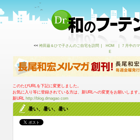
<<
袴田巌＆ひで子さんのご自宅を訪問
HOM
７月中のマ
E
このたびURLを下記に変更しました。
お気に入り等に登録されている方は、新URLへの変更をお願いします
新URL
http://blog.drnagao.com
暑い、暑い、暑い