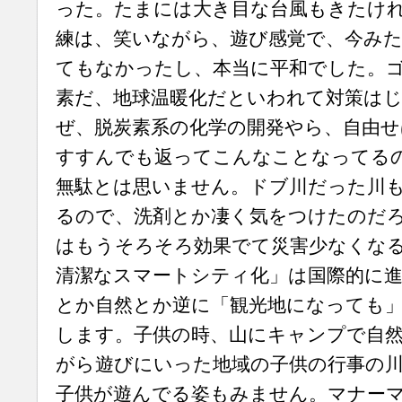
った。たまには大き目な台風もきたけ
練は、笑いながら、遊び感覚で、今み
てもなかったし、本当に平和でした。
素だ、地球温暖化だといわれて対策はじ
ぜ、脱炭素系の化学の開発やら、自由
すすんでも返ってこんなことなってる
無駄とは思いません。ドブ川だった川
るので、洗剤とか凄く気をつけたのだ
はもうそろそろ効果でて災害少なくな
清潔なスマートシティ化」は国際的に
とか自然とか逆に「観光地になっても
します。子供の時、山にキャンプで自
がら遊びにいった地域の子供の行事の
子供が遊んでる姿もみません。マナー