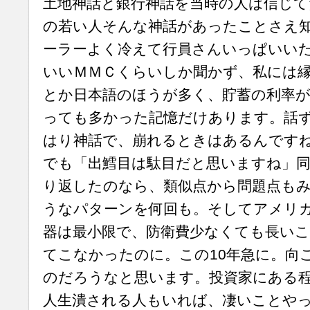
土地神話と銀行神話を当時の人は信じ
の若い人そんな神話があったことさえ
ーラーよく冷えて行員さんいっぱいい
いいＭＭＣくらいしか聞かず、私には
とか日本語のほうが多く、貯蓄の利率
っても多かった記憶だけあります。話
はり神話で、崩れるときはあるんです
でも「出鱈目は駄目だと思いますね」
り返したのなら、類似点から問題点も
うなパターンを何回も。そしてアメリ
器は最小限で、防衛費少なくても長い
てこなかったのに。この10年急に。向
のだろうなと思います。投資家にある
人生潰される人もいれば、凄いことや