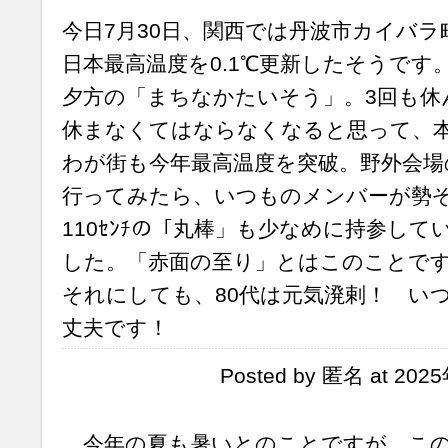
今日7月30日、関西では丹波市カイバラ町
日本最高温度を0.1℃更新したそうです
夕方の「まちなかたいそう」。3回も休
休まなくてはならなくなると思って、
わが街も今年最高温度を突破。野外会場
行ってみたら、いつものメンバーが勢
110ｾﾝﾁの「丸棒」も少なめに持参し
した。「赤面の至り」とはこのことで
それにしても、80代は元気溌剌！ い
丈夫です！
Posted by 匿名 at 202
今年の夏も暑いとのことですが、この