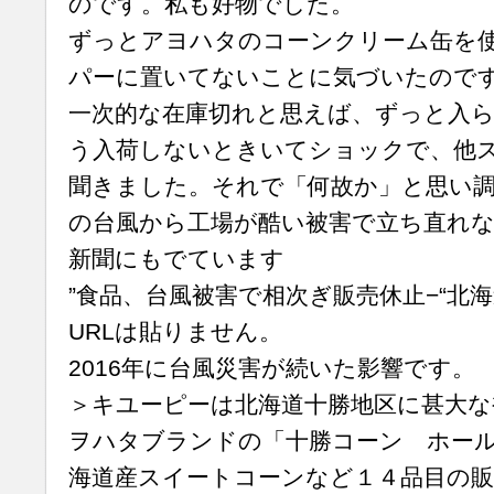
のです。私も好物でした。
ずっとアヨハタのコーンクリーム缶を
パーに置いてないことに気づいたので
一次的な在庫切れと思えば、ずっと入
う入荷しないときいてショックで、他
聞きました。それで「何故か」と思い
の台風から工場が酷い被害で立ち直れな
新聞にもでています
”食品、台風被害で相次ぎ販売休止−“北海
URLは貼りません。
2016年に台風災害が続いた影響です。
＞キユーピーは北海道十勝地区に甚大な
ヲハタブランドの「十勝コーン ホー
海道産スイートコーンなど１４品目の販