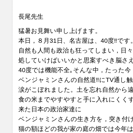
長尾先生
猛暑お見舞い申し上げます。
本日，８月31日、名古屋は、40度‼️です
自然も人間も政治も狂ってしまい，日
処していけばいいかと思案すべき脳さ
40度では機能不全｡そんな中，たった今
ベンジャミンさんの自然道‼️にTV通し
涙がこぼれました。土を忘れ自然から
食の米までやすやすと手に入れにくく
来た日本の政治家達に
ベンジャミンさんの生き方を，突き付
猫の額ほどの我が家の庭の畑では今年