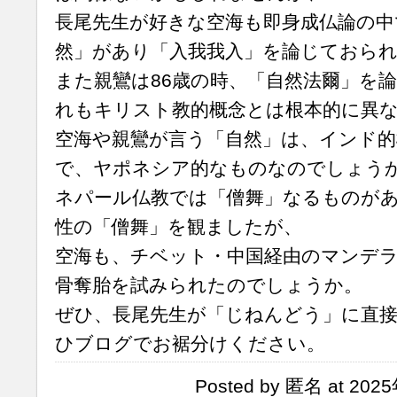
長尾先生が好きな空海も即身成仏論の中
然」があり「入我我入」を論じておら
また親鸞は86歳の時、「自然法爾」を
れもキリスト教的概念とは根本的に異
空海や親鸞が言う「自然」は、インド
で、ヤポネシア的なものなのでしょう
ネパール仏教では「僧舞」なるものが
性の「僧舞」を観ましたが、
空海も、チベット・中国経由のマンデ
骨奪胎を試みられたのでしょうか。
ぜひ、長尾先生が「じねんどう」に直
ひブログでお裾分けください。
Posted by 匿名 at 202