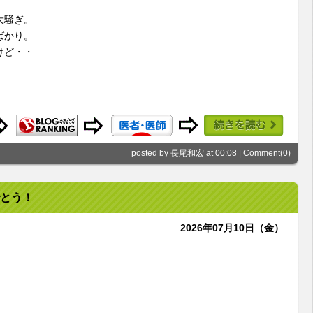
大騒ぎ。
ばかり。
けど・・
posted by 長尾和宏 at 00:08 |
Comment(0)
とう！
2026年07月10日（金）
。
。
！