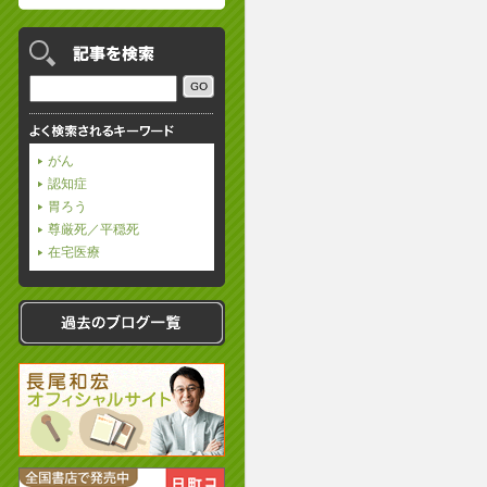
がん
認知症
胃ろう
尊厳死／平穏死
在宅医療