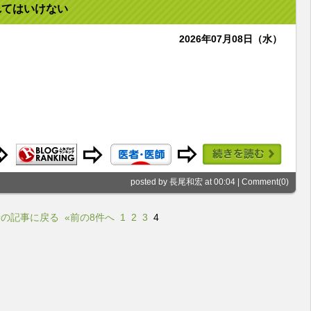
れてはいけない
2026年07月08日（水）
。
posted by 長尾和宏 at 00:04 |
Comment(0)
新の記事に戻る
«前の8件へ
1
2
3
4