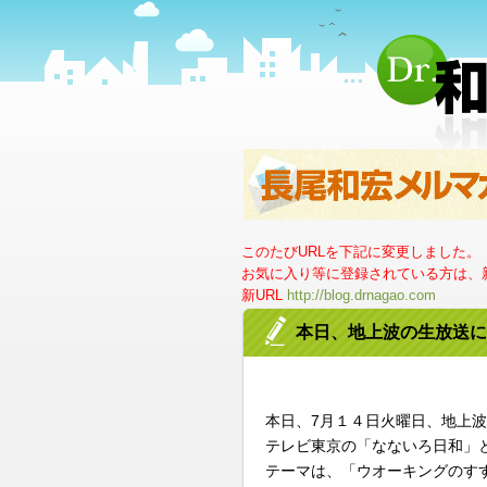
このたびURLを下記に変更しました。
お気に入り等に登録されている方は、新
新URL
http://blog.drnagao.com
本日、地上波の生放送に
本日、7月１４日火曜日、地上
テレビ東京の「なないろ日和」
テーマは、「ウオーキングのす