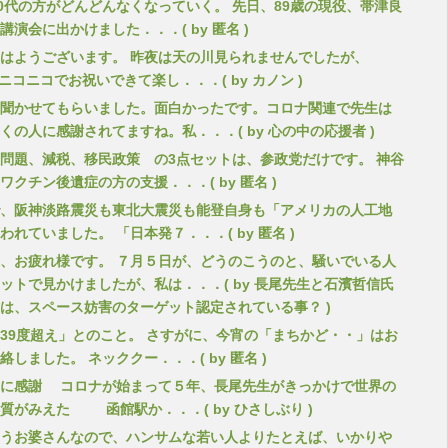
90代の方がどんどんなくなっていく。 先日、89歳の現役、帯津良
講演会に出かけました．．．( by 匿名 )
はようございます。 昨夜は天の川見られませんでしたが、
にニコニコでお祝いできて楽し．．．( by カノン )
聞かせてもらいました。面白かったです。コロナ関連で先生は
くの人に感謝されてますね。私．．．( by 心の中の応援者 )
問題、減税、移民政策 の3点セットは、参政党だけです。 神谷
ワクチン後遺症の方の支援．．．( by 匿名 )
、阪神淡路震災も東北大震災も能登自身も「アメリカの人工地
われていました。 「日本発７．．．( by 匿名 )
、お疲れ様です。 ７月５日が、どうのこうのと、騒いでいる人
ットで見かけましたが、私は．．．( by 長尾先生と石濱哲信氏
は、スペース妨害のターゲット認定されている事？ )
39度超え」とのこと。 さすがに、今宵の「まちかど・・」はお
絡しました。 ネッククー．．．( by 匿名 )
に感謝 コロナが始まって５年、長尾先生がきっかけで世界の
質がみえた 函館駅か．．．( by ひさしぶり )
うお婆さんなので、ハンサムな若い人よりたとえば、いかりや