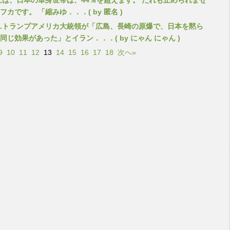
年には、日本の単身世帯は、44％を超えます。 だれも止められませ
フカです。 「縮みゆ．．．( by 匿名 )
.トランプアメリカ大統領が「広島、長崎の原爆で、日本を黙ら
同じ効果があった」とイラン．．．( by にゃん にゃん )
9
10
11
12
13
14
15
16
17
18
次へ»