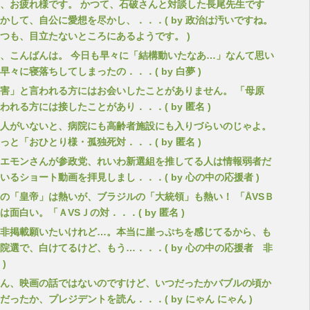
、お疲れ様です。 かつて、石破さんと対談した長尾先生です
かして、自公に愛想を尽かし、．．．( by 政治は汚いですね。
つも、目立たないところにあるようです。 )
、こんばんは。 今日も早々に「結構動いたなあ…」なんて思い
早々に寝落ちしてしまったの．．．( by 白夢 )
害」と言われる方にはお会いしたことがありません。 「母原
われる方には接したことがあり．．．( by 匿名 )
人がいないと、病院にも高齢者施設にも入りづらいのじゃよ。
っと「おひとり様・孤独死対．．．( by 匿名 )
エモンさんが参政党、れいわ新選組を推してる人は情報弱者だ
いるショート動画を拝見しまし．．．( by 心の中の応援者 )
の「皇帝」は熱いが、ブラジルの「大統領」も熱い！ 「ÅVSＢ
は面白い。「ＡVSＪの対．．．( by 匿名 )
非掲載願いたいけれど…。本当に崖っぷちを感じてるから、も
院選で、白けてるけど、もう…．．．( by 心の中の応援者 非
)
ん、映画の話ではないのですけど、いつだったかバブルの頃か
だったか、プレジデントを読ん．．．( by にゃん にゃん )