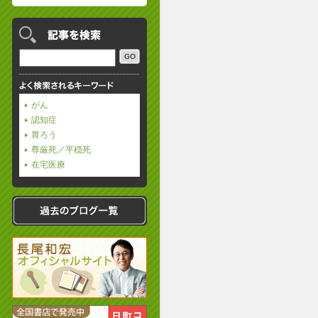
がん
認知症
胃ろう
尊厳死／平穏死
在宅医療