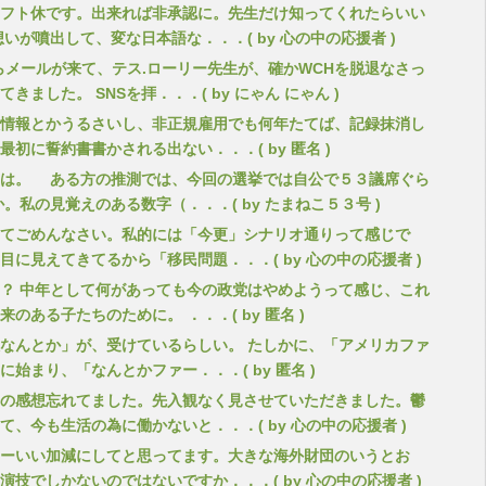
フト休です。出来れば非承認に。先生だけ知ってくれたらいい
想いが噴出して、変な日本語な．．．( by 心の中の応援者 )
らメールが来て、テス.ローリー先生が、確かWCHを脱退なさっ
きました。 SNSを拝．．．( by にゃん にゃん )
情報とかうるさいし、非正規雇用でも何年たてば、記録抹消し
最初に誓約書書かされる出ない．．．( by 匿名 )
は。 ある方の推測では、今回の選挙では自公で５３議席ぐら
か。私の見覚えのある数字（．．．( by たまねこ５３号 )
てごめんなさい。私的には「今更」シナリオ通りって感じで
目に見えてきてるから「移民問題．．．( by 心の中の応援者 )
？ 中年として何があっても今の政党はやめようって感じ、これ
来のある子たちのために。 ．．．( by 匿名 )
なんとか」が、受けているらしい。 たしかに、「アメリカファ
に始まり、「なんとかファー．．．( by 匿名 )
の感想忘れてました。先入観なく見させていただきました。鬱
て、今も生活の為に働かないと．．．( by 心の中の応援者 )
ーいい加減にしてと思ってます。大きな海外財団のいうとお
演技でしかないのではないですか．．．( by 心の中の応援者 )