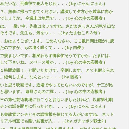
みたいな、刑事役で犯人をじわ．．．( by にゃん にゃん )
？、無事に帰ってきてください。講演して夕方から岐阜に向か
でしょうか。 今週末は地元で．．．( by 心の中の応援者 )
は。 暑い中、先生はタフですね。さだまさしさんが声が 出な
そうです。先生も、気をつ．．．( by たまねこ５３号 )
、おはようございます。 ごめんなさい。ここ数日間は確かに疲
たのですが、もの凄く眠くて．．．( by 白夢 )
で羨ましいです。相変わらず御多忙そうですから、たまには、
して下さいね。 スペース着か．．．( by 心の中の応援者 )
１時間旋回！」と聞いただけで、卒倒します。 とても耐えられ
。絶句します。 なんといっ．．．( by 匿名 )
いと思う映画です。近場でやってたらいいのですが、十三が比
と思います。 遠野さんのご冥．．．( by 心の中の応援者 )
三の第七芸術劇場に行こうとおもいましたけれど、以前第七劇
チンの話を聞きに行ったとき、．．．( by にゃん にゃん )
も参政党アンチとその誤情報を信じてる人がいますね。 ネット
リアル街宣でも酷い妨害が入．．．( by ガチャポン戦士2 )