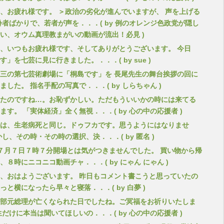
、お疲れ様です。 ＞政治の劣化が進んでいますが、 声を上げる
齢者ばかりで、若者が声を．．．( by 例のオレンジ色政党が隠し
い、オウム真理教まがいの動画が流出！必見 )
、いつもお疲れ様です、そしてありがとうございます。 今日
す」を七芸に見に行きました。．．．( by sue )
三の第七芸術劇場に「桐島です」を 長尾先生の舞台挨拶の回に
ました。 指名手配の写真で．．．( by しらちゃん )
たのですね…。お恥ずかしい。ただもういいかの時には来てる
ます。 「実体経済」全く無視．．．( by 心の中の応援者 )
は、生老病死と同じ。ドゥフカです。思うようにはなりませ
かし、その時・その時の選択、決．．．( by 匿名 )
７月７日７時７分開場とは気がつきませんでした。 買い物から帰
、８時にニコニコ動画チャ．．．( by にゃん にゃん )
、おはようございます。 昨日もコメント書こうと思っていたの
っと横になったら早々と寝落．．．( by 白夢 )
部元総理が亡くなられた日でしたね。ご冥福をお祈りいたしま
生だけに本当は聞いてほしいの．．．( by 心の中の応援者 )