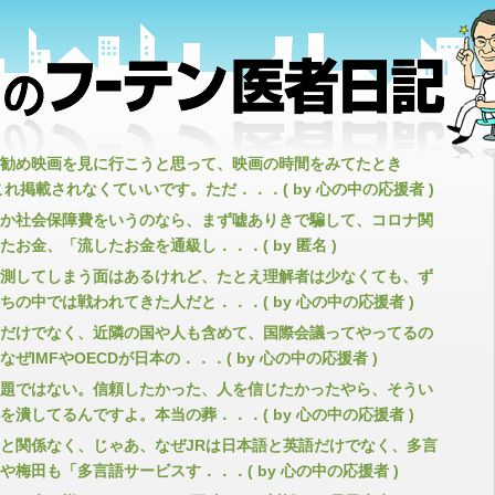
勧め映画を見に行こうと思って、映画の時間をみてたとき
これ掲載されなくていいです。ただ．．．( by 心の中の応援者 )
か社会保障費をいうのなら、まず嘘ありきで騙して、コロナ関
たお金、「流したお金を通級し．．．( by 匿名 )
測してしまう面はあるけれど、たとえ理解者は少なくても、ず
ちの中では戦われてきた人だと．．．( by 心の中の応援者 )
だけでなく、近隣の国や人も含めて、国際会議ってやってるの
なぜIMFやOECDが日本の．．．( by 心の中の応援者 )
題ではない。信頼したかった、人を信じたかったやら、そうい
を潰してるんですよ。本当の葬．．．( by 心の中の応援者 )
と関係なく、じゃあ、なぜJRは日本語と英語だけでなく、多言
や梅田も「多言語サービスす．．．( by 心の中の応援者 )